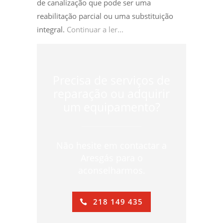
de canalização que pode ser uma
reabilitação parcial ou uma substituição
integral.
Continuar a ler...
Precisa de serviços de
reparação ou adquirir
um equipamento?
Não hesite em contactar a
Aresgás para o
aconselharmos.
218 149 435